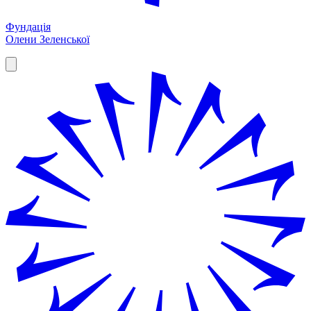
Фундація
Олени Зеленської