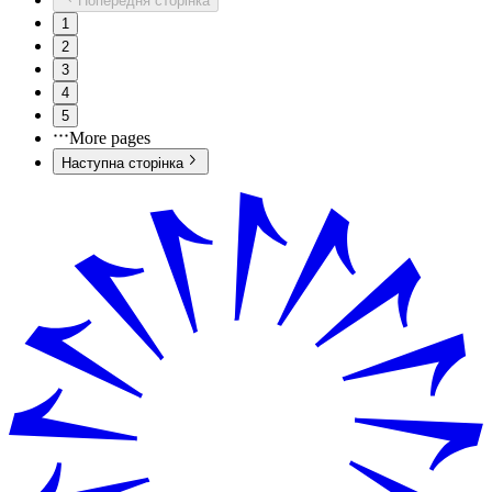
Попередня сторінка
1
2
3
4
5
More pages
Наступна сторінка