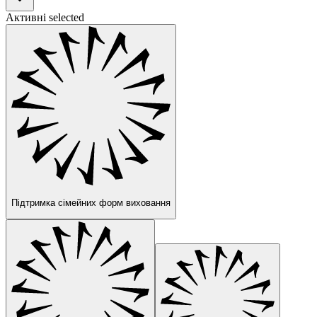
Активні selected
Підтримка сімейних форм виховання