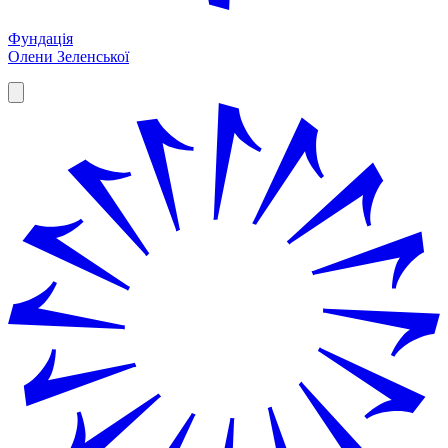
Фундація
Олени Зеленської