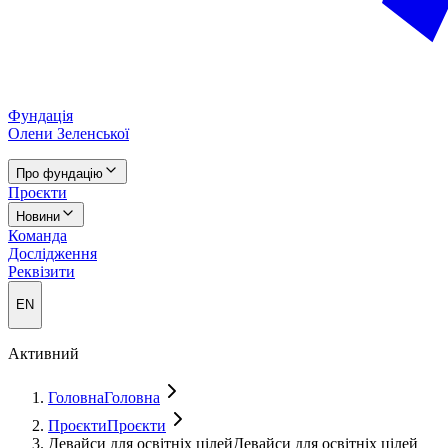
Фундація
Олени Зеленської
Про фундацію
Проєкти
Новини
Команда
Дослідження
Реквізити
EN
Активний
Головна
Головна
Проєкти
Проєкти
Девайси для освітніх цілей
Девайси для освітніх цілей