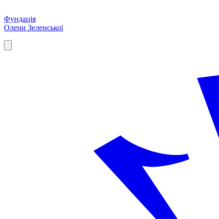
Фундація
Олени Зеленської