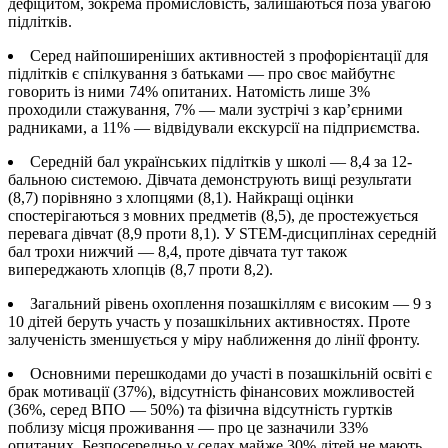
дефіцитом, зокрема промисловість, залишаються поза увагою
підлітків.
Серед найпоширеніших активностей з профорієнтації
для
підлітків є спілкування з батьками — про своє майбутнє
говорить із ними
74%
опитаних. Натомість лише
3%
проходили стажування,
7%
— мали зустрічі з кар’єрними
радниками, а
11%
— відвідували екскурсії на підприємства.
Середній бал українських підлітків у школі — 8,4 за 12-
бальною системою.
Дівчата демонструють вищі результати
(8,7) порівняно з хлопцями (8,1)
. Найкращі оцінки
спостерігаються з мовних предметів (8,5), де простежується
перевага дівчат (8,9 проти 8,1). У STEM-дисциплінах середній
бал трохи нижчий — 8,4, проте дівчата тут також
випереджають хлопців (8,7 проти 8,2).
Загальний рівень охоплення позашкіллям є високим —
9 з
10 дітей беруть участь у позашкільних активностях.
Проте
залученість зменшується у міру наближення до лінії фронту.
Основними
перешкодами
до участі в позашкільній освіті є
брак мотивації (
37%
), відсутність фінансових можливостей
(
36%
, серед ВПО —
50%
) та фізична відсутність гуртків
поблизу місця проживання — про це зазначили
33%
опитаних. Безпосередньо у селах майже 30% дітей не мають