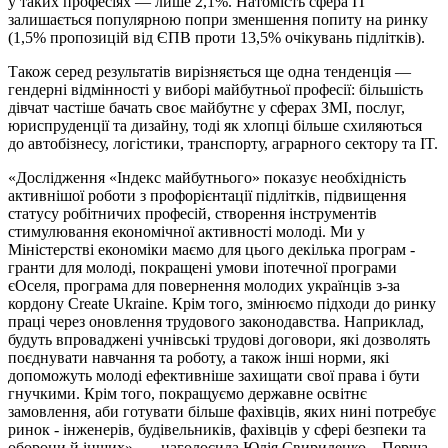
у таких професіях — лише
2,1%.
Натомість сфера IT
залишається популярною попри зменшення попиту на ринку
(1,5% пропозицій від ЄПВ проти 13,5% очікувань підлітків).
Також серед результатів вирізняється ще одна тенденція —
гендерні відмінності у виборі майбутньої професії: більшість
дівчат частіше бачать своє майбутнє у сферах ЗМІ, послуг,
юриспруденції та дизайну, тоді як хлопці більше схиляються
до автобізнесу, логістики, транспорту, аграрного сектору та IT.
«Дослідження «Індекс майбутнього» показує необхідність
активнішої роботи з профорієнтації підлітків, підвищення
статусу робітничих професій, створення інструментів
стимулювання економічної активності молоді. Ми у
Міністерстві економіки маємо для цього декілька програм -
гранти для молоді, покращені умови іпотечної програми
єОселя, програма для повернення молодих українців з-за
кордону Create Ukraine. Крім того, змінюємо підходи до ринку
праці через оновлення трудового законодавства. Наприклад,
будуть впроваджені учнівські трудові договори, які дозволять
поєднувати навчання та роботу, а також інші норми, які
допоможуть молоді ефективніше захищати свої права і бути
гнучкими. Крім того, покращуємо державне освітнє
замовлення, аби готувати більше фахівців, яких нині потребує
ринок - інженерів, будівельників, фахівців у сфері безпеки та
оборони й інших»,
— наголосила Юлія Свириденко – Перша