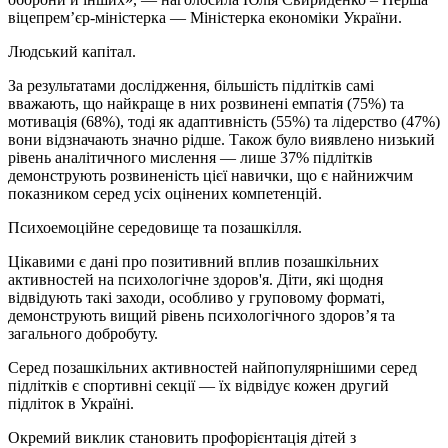
віцепрем’єр-міністерка — Міністерка економіки України.
Людський капітал.
За результатами дослідження, більшість підлітків самі
вважають, що найкраще в них розвинені
емпатія (75%) та
мотивація (68%)
, тоді як
адаптивність (55%)
та
лідерство (47%)
вони відзначають значно рідше. Також було виявлено низький
рівень аналітичного мислення — лише 37%
підлітків
демонструють розвиненість цієї навички, що є найнижчим
показником серед усіх оцінених компетенцій.
Психоемоційне середовище та позашкілля.
Цікавими є дані про
позитивний вплив позашкільних
активностей на психологічне здоров'я.
Діти, які щодня
відвідують такі заходи, особливо у груповому форматі,
демонструють вищий рівень психологічного здоров’я та
загального добробуту.
Серед позашкільних активностей найпопулярнішими серед
підлітків є спортивні секції — їх відвідує
кожен другий
підліток в Україні.
Окремий виклик становить профорієнтація дітей з