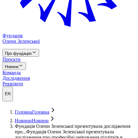
Фундація
Олени Зеленської
Про фундацію
Проєкти
Новини
Команда
Дослідження
Реквізити
EN
Головна
Головна
Новини
Новини
Фундація Олени Зеленської презентувала дослідження
про...
Фундація Олени Зеленської презентувала
дослідження про професійні очікування підлітків в