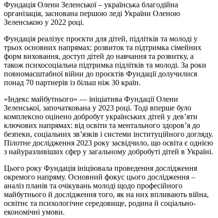
Фундація Олени Зеленської
– українська благодійна
організація, заснована першою леді України Оленою
Зеленською у 2022 році.
Фундація реалізує проєкти для дітей, підлітків та молоді у
трьох основних напрямах: розвиток та підтримка сімейних
форм виховання, доступ дітей до навчання та розвитку, а
також психосоціальна підтримка підлітків та молоді. За роки
повномасштабної війни до проєктів Фундації долучилися
понад 70 партнерів із більш ніж 30 країн.
«Індекс майбутнього»
— ініціатива Фундації Олени
Зеленської, започаткована у 2023 році. Тоді вперше було
комплексно оцінено добробут українських дітей у дев’яти
ключових напрямах: від освіти та ментального здоров’я до
безпеки, соціальних зв’язків і системи інституційного догляду.
Пілотне дослідження 2023 року засвідчило, що освіта є однією
з найуразливіших сфер у загальному добробуті дітей в Україні.
Цього року Фундація ініціювала проведення дослідження
окремого напряму. Основний фокус цього дослідження –
аналіз планів та очікувань молоді щодо професійного
майбутнього й дослідження того, як на них впливають війна,
освітнє та психологічне середовище, родина й соціально-
економічні умови.