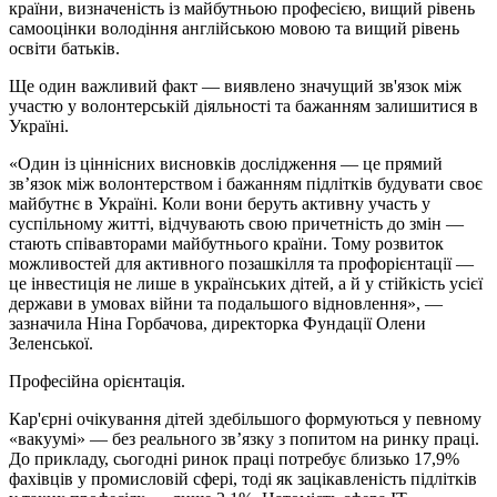
країни, визначеність із майбутньою професією, вищий рівень
самооцінки володіння англійською мовою та вищий рівень
освіти батьків.
Ще один важливий факт — виявлено значущий зв'язок між
участю у волонтерській діяльності та бажанням залишитися в
Україні.
«Один із ціннісних висновків дослідження — це прямий
зв’язок між волонтерством і бажанням підлітків будувати своє
майбутнє в Україні. Коли вони беруть активну участь у
суспільному житті, відчувають свою причетність до змін —
стають співавторами майбутнього країни. Тому розвиток
можливостей для активного позашкілля та профорієнтації —
це інвестиція не лише в українських дітей, а й у стійкість усієї
держави в умовах війни та подальшого відновлення», —
зазначила Ніна Горбачова, директорка Фундації Олени
Зеленської.
Професійна орієнтація.
Кар'єрні очікування дітей здебільшого формуються у певному
«вакуумі» — без реального зв’язку з попитом на ринку праці.
До прикладу, сьогодні ринок праці потребує близько
17,9%
фахівців у промисловій сфері, тоді як зацікавленість підлітків