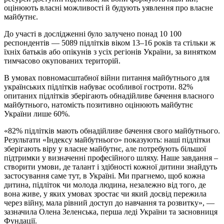
оцінюють власні можливості й будують уявлення про власне
майбутнє.
До участі в дослідженні було залучено понад 10 100
респондентів — 5089 підлітків віком 13–16 років та стільки ж
їхніх батьків або опікунів з усіх регіонів України, за винятком
тимчасово окупованих територій.
В умовах повномасштабної війни питання майбутнього для
українських підлітків набуває особливої гостроти.
82%
опитаних підлітків зберігають обнадійливе бачення власного
майбутнього, натомість позитивно оцінюють майбутнє
України лише
60%
.
«82% підлітків мають обнадійливе бачення свого майбутнього.
Результати «Індексу майбутнього» показують: наші підлітки
зберігають віру у власне майбутнє, але потребують більшої
підтримки у визначенні професійного шляху. Наше завдання –
створити умови, де талант і здібності кожної дитини знайдуть
застосування саме тут, в Україні. Ми прагнемо, щоб кожна
дитина, підліток чи молода людина, незалежно від того, де
вона живе, у яких умовах зростає чи який досвід пережила
через війну, мала рівний доступ до навчання та розвитку», —
зазначила Олена Зеленська, перша леді України та засновниця
Фундації.