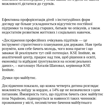
можливості дістатися до гуртків.
Ефективна профорієнтація дітей з інституційних форм
догляду ще більше ускладнюється відсутністю постійної
підтримки та порад від старших, батьків чи опікунів, а також
недостатнім розвитком життєвих і соціальних навичок.
«Дослідження професійних очікувань підлітків — це
інструмент стратегічного планування для держави. Нам треба
розуміти, ким себе бачить молодь, чого вона прагне і що
заважає їй реалізувати тут свій потенціал. KSE Institute, як
аналітичний центр, працює над тим, щоб рішення в освіті,
економіці та відбудові ґрунтувалися на основі реальних
даних», –
наголошує Наталія Шаповал, керівниця KSE
Institute.
Думки про майбутнє.
Дослідження показало, що
кожна четверта дитина
розглядає
можливість
виїзду за кордон
, а 14% ще не визначилися з цим
питанням. Ймовірність того, що підліток бачить своє майбутнє
поза Україною, підвищується за наявності таких чинників:
проживання у місті, песимістичне бачення майбутнього