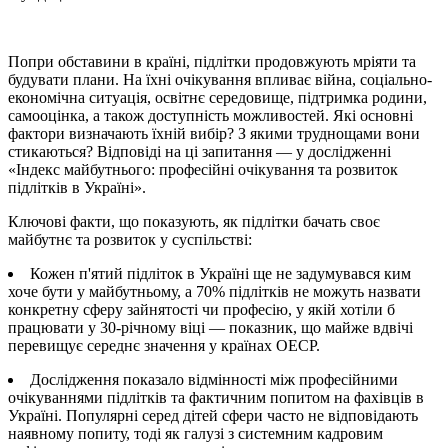
Попри обставини в країні, підлітки продовжують мріяти та
будувати плани. На їхні очікування впливає війна, соціально-
економічна ситуація, освітнє середовище, підтримка родини,
самооцінка, а також доступність можливостей. Які основні
фактори визначають їхній вибір? З якими труднощами вони
стикаються? Відповіді на ці запитання — у дослідженні
«Індекс майбутнього: професійні очікування та розвиток
підлітків в Україні».
Ключові факти, що показують, як підлітки бачать своє
майбутнє та розвиток у суспільстві:
Кожен п'ятий підліток в Україні
ще не задумувався ким
хоче бути у майбутньому, а
70%
підлітків не можуть назвати
конкретну сферу зайнятості чи професію, у якій хотіли б
працювати у 30-річному віці — показник, що майже вдвічі
перевищує середнє значення у країнах ОЕСР.
Дослідження показало відмінності
між професійними
очікуваннями підлітків та фактичним попитом на фахівців в
Україні
. Популярні серед дітей сфери часто не відповідають
наявному попиту, тоді як галузі з системним кадровим