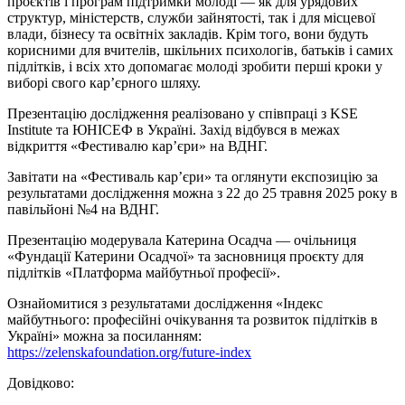
проєктів і програм підтримки молоді — як для урядових
структур, міністерств, служби зайнятості, так і для місцевої
влади, бізнесу та освітніх закладів. Крім того, вони будуть
корисними для вчителів, шкільних психологів, батьків і самих
підлітків, і всіх хто допомагає молоді зробити перші кроки у
виборі свого кар’єрного шляху.
Презентацію дослідження реалізовано у співпраці з KSE
Institute та ЮНІСЕФ в Україні. Захід відбувся в межах
відкриття «Фестивалю кар’єри» на ВДНГ.
Завітати на «Фестиваль карʼєри» та оглянути експозицію за
результатами дослідження можна з 22 до 25 травня 2025 року в
павільйоні №4 на ВДНГ.
Презентацію модерувала Катерина Осадча — очільниця
«Фундації Катерини Осадчої» та засновниця проєкту для
підлітків «Платформа майбутньої професії».
Ознайомитися з результатами дослідження «Індекс
майбутнього: професійні очікування та розвиток підлітків в
Україні» можна за посиланням:
https://zelenskafoundation.org/future-index
Довідково: