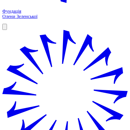
Фундація
Олени Зеленської