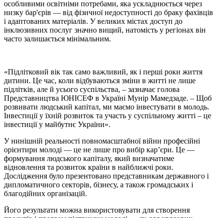
особливими освітніми потребами, яка ускладнюється через
низку бар'єрів — від фізичної недоступності до браку фахівців
і адаптованих матеріалів. У великих містах доступ до
інклюзивних послуг значно вищий, натомість у регіонах він
часто залишається мінімальним.
«Підлітковий вік так само важливий, як і перші роки життя
дитини. Це час, коли відбуваються зміни в житті не лише
підлітків, але й усього суспільства, –
зазначає голова
Представництва ЮНІСЕФ в Україні Мунір Мамедзаде.
– Щоб
розвивати людський капітал, ми маємо інвестувати в молодь.
Інвестиції у їхній розвиток та участь у суспільному житті – це
інвестиції у майбутнє України».
У нинішній реальності повномасштабної війни професійні
орієнтири молоді — це не лише про вибір кар’єри. Це —
формування людського капіталу, який визначатиме
відновлення та розвиток країни в найближчі роки.
Дослідження було презентовано представникам державного і
дипломатичного секторів, бізнесу, а також громадських і
благодійних організацій.
Його результати можна використовувати для створення